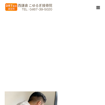
20191213_200106_0041-cctrs9