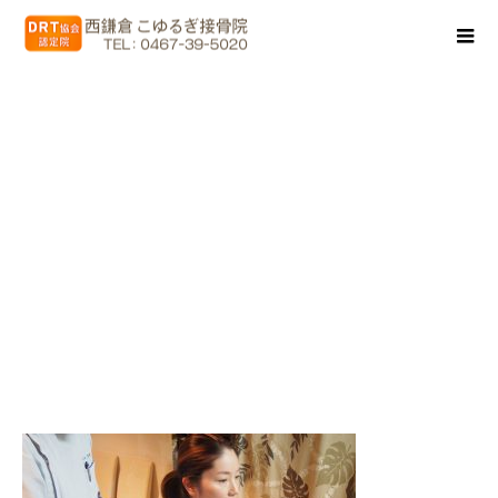
f-PC041721-s9