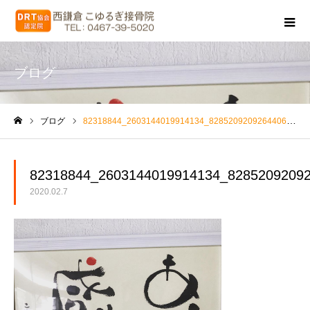
ブログ
ブログ
82318844_2603144019914134_8285209209264406528_o
ホーム
82318844_2603144019914134_8285209209
2020.02.7