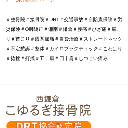
》『DRT整体』ページ
＃整骨院＃接骨院＃DRT＃交通事故＃自賠責保険＃労
災保険＃О脚矯正＃湘南＃鎌倉＃腰痛＃ひざ痛＃肩こ
り＃首こり＃股関節痛＃自費治療＃ストレートネック
＃不定愁訴＃整体＃カイロプラクティック＃こわばり
＃捻挫＃打撲＃五十肩＃四十肩＃しつこい痛み