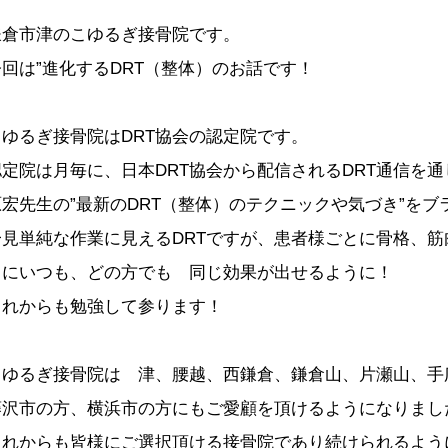
鎌倉市津のこゆるぎ接骨院です。
今回は”進化するDRT（整体）のお話です！
こゆるぎ接骨院はDRT協会の認定院です。
認定院は月毎に、日本DRT協会から配信されるDRT通信を
原宏先生の”最新のDRT（整体）のテクニックや気づき”を
一見単純な作業に見えるDRTですが、患者様ごとに骨格、
常にいつも、どの方でも 同じ効果が出せるように！
これからも勉強して参ります！
こゆるぎ接骨院は 津、腰越、西鎌倉、鎌倉山、片瀬山、手
藤沢市の方、横浜市の方にもご愛顧を頂けるようになりまし
これからも皆様にご選択頂ける接骨院であり続けられるように精